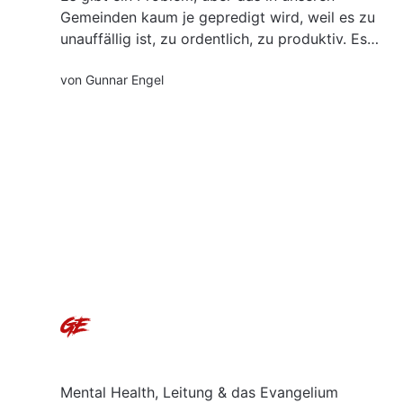
Gemeinden kaum je gepredigt wird, weil es zu
unauffällig ist, zu ordentlich, zu produktiv. Es
heißt: Domestizierung. Wir haben den Glauben
von
Gunnar Engel
nicht verloren – wir haben ihn gezähmt. Wir
haben Gott in Strukturen eingebaut, in
Jahresprogramme, in Wachstumsstrategien,
und dann haben wir diese...
Mental Health, Leitung & das Evangelium