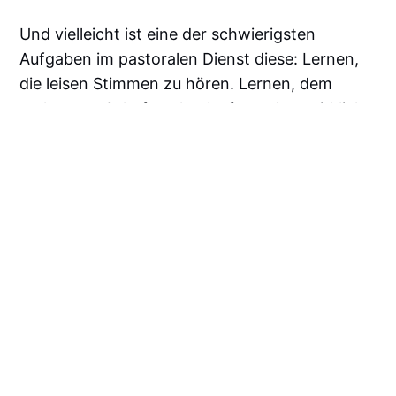
Und vielleicht ist eine der schwierigsten
Aufgaben im pastoralen Dienst diese: Lernen,
die leisen Stimmen zu hören. Lernen, dem
verlorenen Schaf nachzulaufen – dem wirklich
verlorenen –, ohne dabei die anderen aus dem
Blick zu verlieren. Lernen, dass Kritik nicht
immer der Ruf Gottes ist. Manchmal ist Kritik
einfach Kritik.
Der gute Hirte kennt seine Schafe. Und er
kennt den Unterschied zwischen einem Schaf,
das verloren ist, und einem Schaf, das laut ist.
Das ist eine Gnade. Und eine Aufgabe. Und
manchmal eine der schwersten Übungen im
Glauben: dass ich nicht jedem Ruf